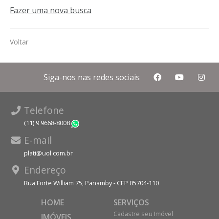
Fazer uma nova busca
Voltar
Siga-nos nas redes sociais
Telefone
(11) 9 9668-8008
WhatsApp
E-mail
plati@uol.com.br
Endereço
Rua Forte William 75, Panamby - CEP 05704-110
HOME
SERVIÇOS
Cadastre seu Imóvel
IMÓVEIS