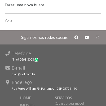
Fazer uma nova busca
Voltar
Siga-nos nas redes sociais
Telefone
(11) 9 9668-8008
WhatsApp
E-mail
plati@uol.com.br
Endereço
Rua Forte William 75, Panamby - CEP 05704-110
HOME
SERVIÇOS
Cadastre seu Imóvel
IMÓVEIS