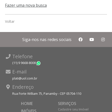
Fazer uma nova busca
Voltar
Siga-nos nas redes sociais
Telefone
(11) 9 9668-8008
WhatsApp
E-mail
plati@uol.com.br
Endereço
Rua Forte William 75, Panamby - CEP 05704-110
HOME
SERVIÇOS
Cadastre seu Imóvel
IMÓVEIS