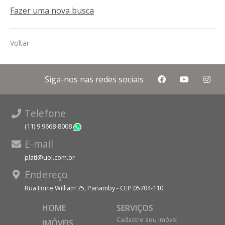
Fazer uma nova busca
Voltar
Siga-nos nas redes sociais
Telefone
(11) 9 9668-8008
WhatsApp
E-mail
plati@uol.com.br
Endereço
Rua Forte William 75, Panamby - CEP 05704-110
HOME
SERVIÇOS
Cadastre seu Imóvel
IMÓVEIS