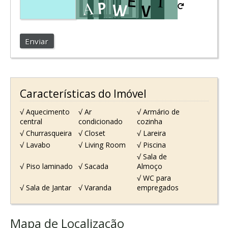
Enviar
Características do Imóvel
√ Aquecimento
√ Ar
√ Armário de
central
condicionado
cozinha
√ Churrasqueira
√ Closet
√ Lareira
√ Lavabo
√ Living Room
√ Piscina
√ Sala de
√ Piso laminado
√ Sacada
Almoço
√ WC para
√ Sala de Jantar
√ Varanda
empregados
Mapa de Localização