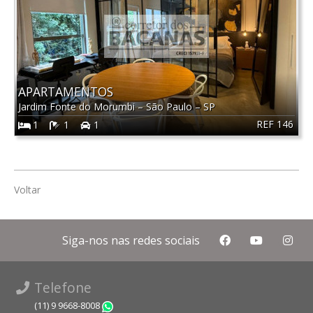
APARTAMENTOS
Jardim Fonte do Morumbi
–
São Paulo
–
SP
REF 146
1
1
1
Voltar
Siga-nos nas redes sociais
Telefone
(11) 9 9668-8008
WhatsApp