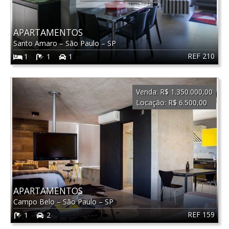
APARTAMENTOS
Santo Amaro
–
São Paulo
–
SP
REF 210
1
1
1
Venda:
R$ 1.350.000,00
Locação:
R$ 6.500,00
APARTAMENTOS
Campo Belo
–
São Paulo
–
SP
REF 159
1
2