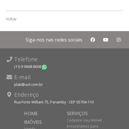
Voltar
Siga-nos nas redes sociais
Telefone
(11) 9 9668-8008
WhatsApp
E-mail
plati@uol.com.br
Endereço
Rua Forte William 75, Panamby - CEP 05704-110
HOME
SERVIÇOS
Cadastre seu Imóvel
IMÓVEIS
Encontramos para
Venda