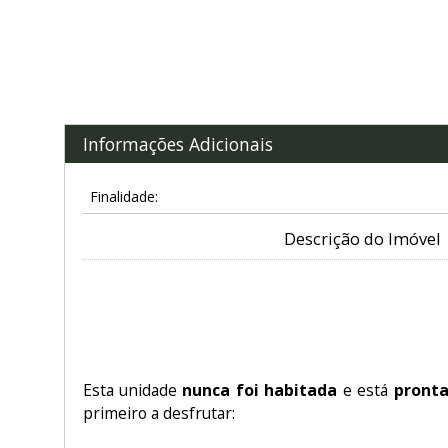
Informações Adicionais
Finalidade:
Descrição do Imóvel
Apartamento para Locação no
novís
Parque Global
, Marginal Pinheiros.
Esta unidade
nunca foi habitada
e está
pronta
primeiro a desfrutar: