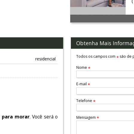
Obtenha Mais Informa
Todos os campos com
são de p
*
residencial
Nome
*
E-mail
*
simo Condomínio
Telefone
*
 para morar
. Você será o
Mensagem
*