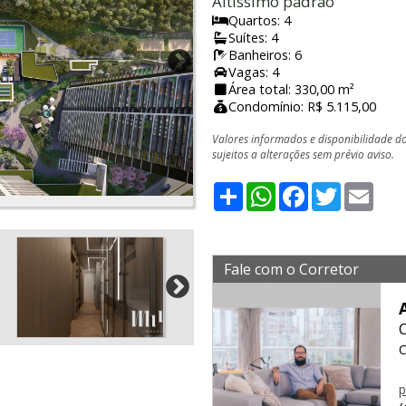
Altíssimo padrão
Quartos: 4
Suítes: 4
Banheiros: 6
Vagas: 4
Área total: 330,00 m²
Condomínio: R$ 5.115,00
Valores informados e disponibilidade d
sujeitos a alterações sem prévio aviso.
Share
WhatsApp
Facebook
Twitter
Emai
Fale com o Corretor
C
p