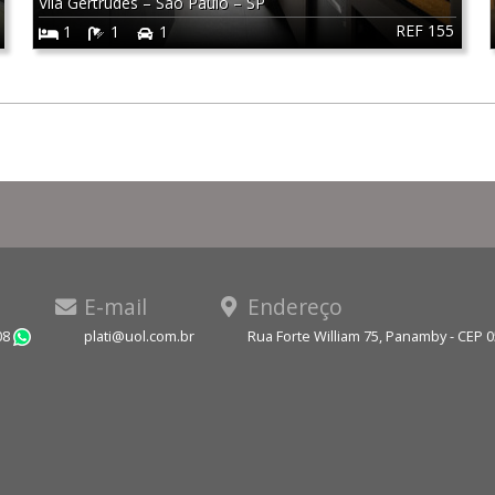
Vila Gertrudes
–
São Paulo
–
SP
REF 155
1
1
1
E-mail
Endereço
08
plati@uol.com.br
Rua Forte William 75, Panamby - CEP 
WhatsApp