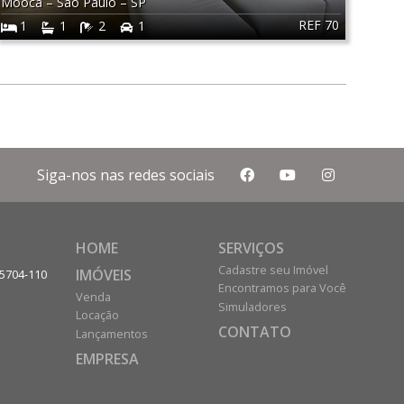
Mooca
–
São Paulo
–
SP
REF 70
1
1
2
1
Siga-nos nas redes sociais
HOME
SERVIÇOS
Cadastre seu Imóvel
IMÓVEIS
05704-110
Encontramos para Você
Venda
Simuladores
Locação
CONTATO
Lançamentos
EMPRESA