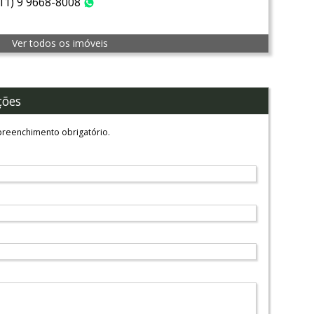
(11) 9 9668-8008
WhatsApp
Ver todos os imóveis
ções
reenchimento obrigatório.