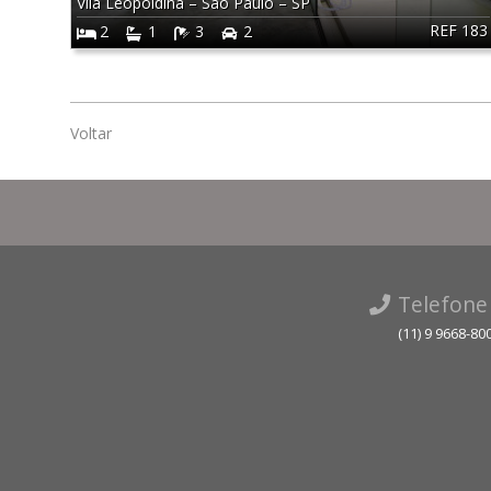
Vila Leopoldina
–
São Paulo
–
SP
REF 183
2
1
3
2
Voltar
Telefone
(11) 9 9668-80