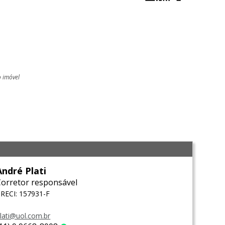
o imóvel
l
André Plati
Corretor responsável
RECI: 157931-F
lati@uol.com.br