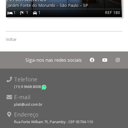
Jardim Fonte do Morumbi
–
São Paulo
–
SP
REF 180
1
1
1
Voltar
Siga-nos nas redes sociais
Telefone
(11) 9 9668-8008
WhatsApp
E-mail
plati@uol.com.br
Endereço
Rua Forte William 75, Panamby - CEP 05704-110