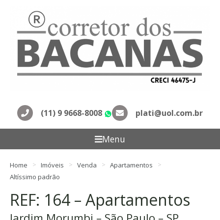
(11) 9 9668-8008
plati@uol.com.br
WhatsApp
Menu
Home
Imóveis
Venda
Apartamentos
Altíssimo padrão
REF: 164 – Apartamentos
Jardim Morumbi – São Paulo – SP