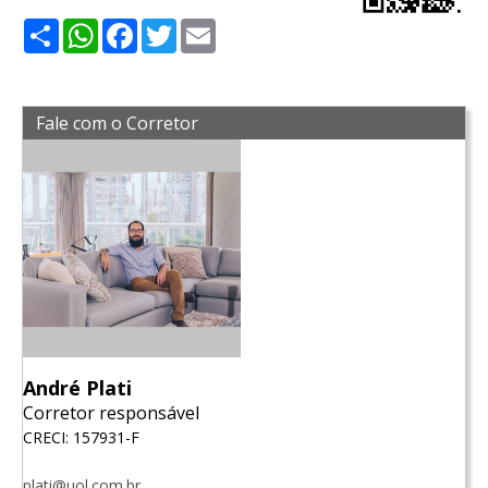
Share
WhatsApp
Facebook
Twitter
Email
Fale com o Corretor
André Plati
Corretor responsável
CRECI: 157931-F
plati@uol.com.br