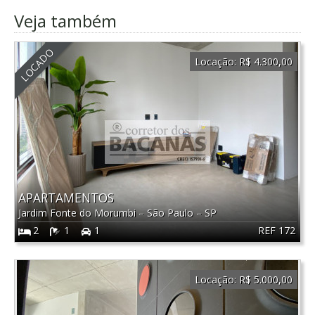
Veja também
LOCADO
Locação:
R$ 4.300,00
APARTAMENTOS
Jardim Fonte do Morumbi
–
São Paulo
–
SP
REF 172
2
1
1
Locação:
R$ 5.000,00