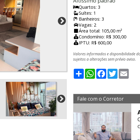
Altíssimo padrão
Quartos: 3
Suítes: 1
Banheiros: 3
Vagas: 2
Área total: 105,00 m²
Condomínio: R$ 300,00
IPTU: R$ 600,00
Valores informados e disponibilidade d
sujeitos a alterações sem prévio aviso.
Share
WhatsApp
Facebook
Twitter
Emai
Fale com o Corretor
C