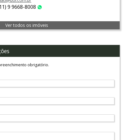
lati@uol.com.br
(11) 9 9668-8008
WhatsApp
Ver todos os imóveis
ções
reenchimento obrigatório.