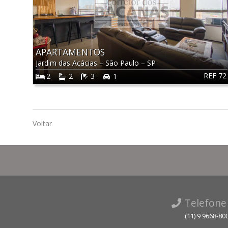
APARTAMENTOS
Jardim das Acácias
–
São Paulo
–
SP
REF 72
2
2
3
1
Voltar
Telefone
(11) 9 9668-80