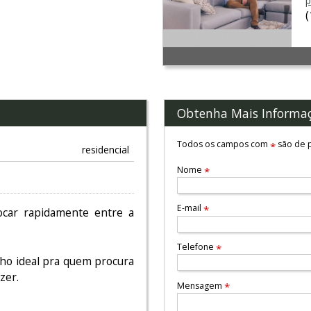
p
Obtenha Mais Informa
Todos os campos com
são de p
*
residencial
Nome
*
E-mail
*
locar rapidamente entre a
Telefone
*
o ideal pra quem procura
zer.
Mensagem
*