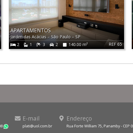
APARTAMENTOS
Jardim das Acácias
–
São Paulo
–
SP
REF 65
2
1
3
2
140.00 m²
E-mail
Endereço
08
plati@uol.com.br
Rua Forte William 75, Panamby - CEP 
WhatsApp