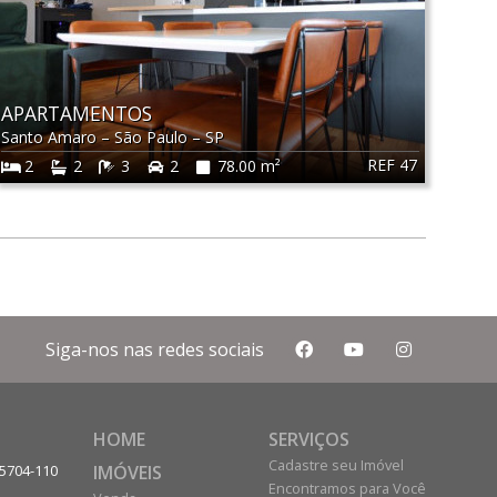
APARTAMENTOS
Santo Amaro
–
São Paulo
–
SP
REF 47
2
2
3
2
78.00 m²
Siga-nos nas redes sociais
HOME
SERVIÇOS
Cadastre seu Imóvel
IMÓVEIS
05704-110
Encontramos para Você