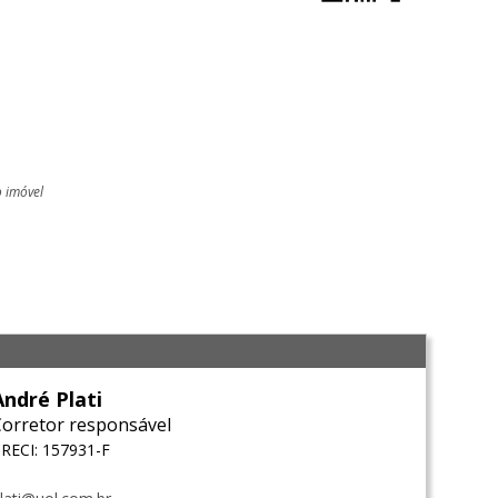
o imóvel
l
André Plati
Corretor responsável
RECI: 157931-F