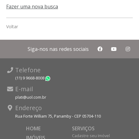
Fazer uma nova busca
Voltar
Siga-nos nas redes sociais
Telefone
(11) 9 9668-8008
WhatsApp
E-mail
plati@uol.com.br
Endereço
Rua Forte William 75, Panamby - CEP 05704-110
HOME
SERVIÇOS
Cadastre seu Imóvel
IMÓVEIS